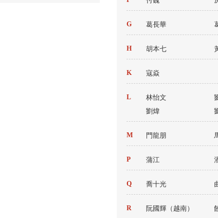
付巍
G
葛長華
H
胡本七
K
寇焱
L
林怡文
劉煒
M
門龍朋
P
蒲江
Q
喬十光
R
阮國輝（越南）